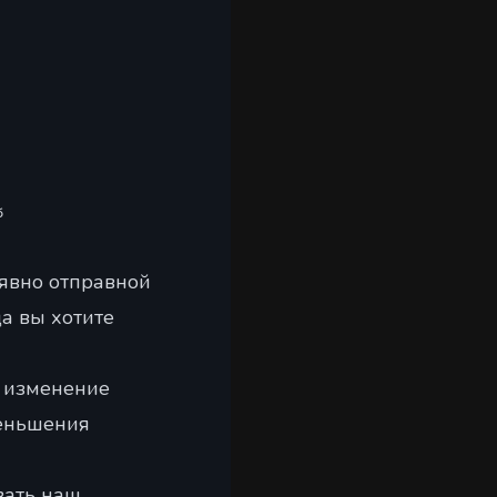
%
 явно отправной
да вы хотите
е изменение
еньшения
вать наш