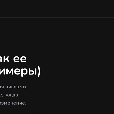
ак ее
римеры)
мя числами.
, когда
изменение.