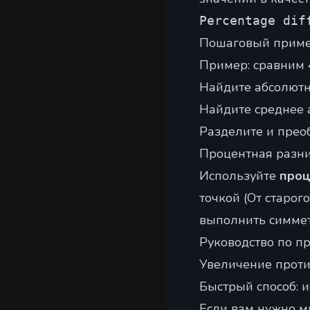
Percentage dif
Пошаговый прим
Пример: сравним 4
Найдите абсолютн
Найдите среднее
Разделите и прео
Процентная разни
Используйте
проц
точкой (От старог
выполнить симмет
Руководство по п
Увеличение прот
Быстрый способ: 
Если вам нужно м