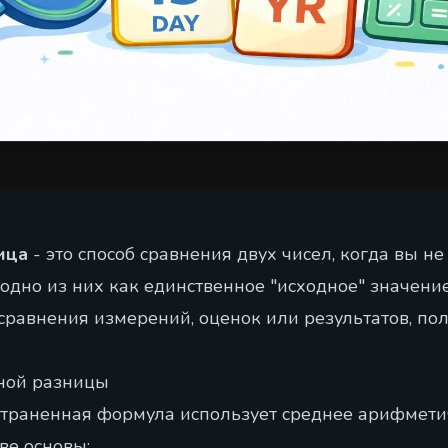
ица
- это способ сравнения двух чисел, когда вы не
одно из них как единственное "исходное" значение
 сравнения измерений, оценок или результатов, п
ной разницы
траненная формула использует среднее арифмети
ве основы: