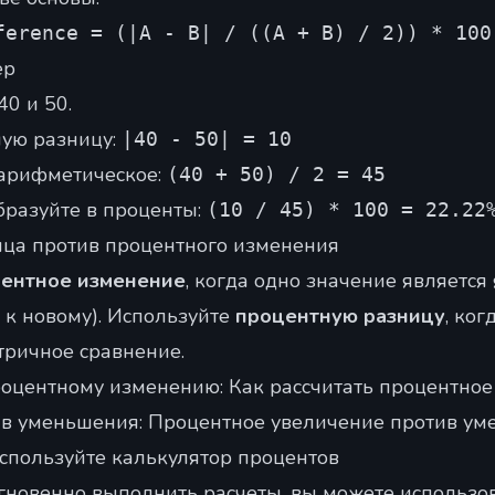
ference = (|A - B| / ((A + B) / 2)) * 100
ер
0 и 50.
ую разницу:
|40 - 50| = 10
 арифметическое:
(40 + 50) / 2 = 45
бразуйте в проценты:
(10 / 45) * 100 = 22.22
ца против процентного изменения
ентное изменение
, когда одно значение является
о к новому). Используйте
процентную разницу
, ког
ричное сравнение.
роцентному изменению:
Как рассчитать процентно
ив уменьшения:
Процентное увеличение против ум
используйте калькулятор процентов
гновенно выполнить расчеты, вы можете использо