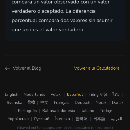
compara un valor observado con un valor
verdadero o aceptado. La diferencia
porcentual compara dos valores sin asumir
que uno es el valor verdadero.
Volver al Blog
Volver a la Calculadora →
English
|
Nederlands
|
Polski
|
Español
|
Tiếng Việt
|
ไทย
|
Svenska
|
हिन्दी
|
中文
|
Français
|
Deutsch
|
Norsk
|
Dansk
|
Português
|
Bahasa Indonesia
|
Italiano
|
Türkçe
|
Українська
|
Русский
|
Íslenska
|
한국어
|
日本語
|
العربية
(Grayed out languages are not yet translated for this post)