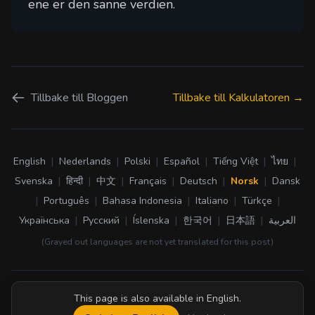
ene er den sanne verdien.
Tillbake till Bloggen
Tillbake till Kalkulatoren →
English
|
Nederlands
|
Polski
|
Español
|
Tiếng Việt
|
ไทย
|
Svenska
|
हिन्दी
|
中文
|
Français
|
Deutsch
|
Norsk
|
Dansk
|
Português
|
Bahasa Indonesia
|
Italiano
|
Türkçe
|
Українська
|
Русский
|
Íslenska
|
한국어
|
日本語
|
العربية
(Grayed out languages are not yet translated for this post)
This page is also available in English.
Online tools:
Przypomnienia SMS
BMI Calculator
SMS reminders