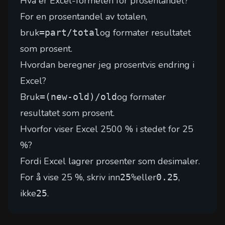
Hva er Excel-formelen for prosentandel?
For en prosentandel av totalen,
bruk
og formater resultatet
=part/total
som prosent.
Hvordan beregner jeg prosentvis endring i
Excel?
Bruk
og formater
=(new-old)/old
resultatet som prosent.
Hvorfor viser Excel 2500 % i stedet for 25
%?
Fordi Excel lagrer prosenter som desimaler.
For å vise 25 %, skriv inn
eller
,
25%
0.25
ikke
.
25