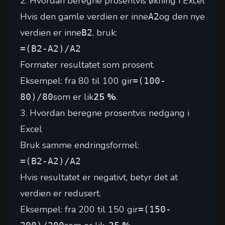
2. Hvordan beregne prosentvis økning i Excel
Hvis den gamle verdien er inne
og den nye
A2
verdien er inne
, bruk:
B2
=(B2-A2)/A2
Formater resultatet som prosent.
Eksempel: fra 80 til 100 gir
=(100-
som er lik
25 %
.
80)/80
3. Hvordan beregne prosentvis nedgang i
Excel
Bruk samme endringsformel:
=(B2-A2)/A2
Hvis resultatet er negativt, betyr det at
verdien er redusert.
Eksempel: fra 200 til 150 gir
=(150-