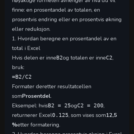
nøyaktige formelen avhenger av hva du vil
finne: en prosentandel av totalen, en
prosentvis endring eller en prosentvis økning
eller reduksjon.
1. Hvordan beregne en prosentandel av en
total i Excel
Hvis delen er inne
og totalen er inne
,
B2
C2
bruk:
=B2/C2
Formater deretter resultatcellen
som
Prosentdel
.
Eksempel: hvis
og
,
B2 = 25
C2 = 200
returnerer Excel
, som vises som
12,5
0.125
%
etter formatering.