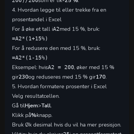
som er lik
-25 %
.
200)/200
4. Hvordan legge til eller trekke fra en
prosentandel i Excel
For å øke et tall i
med 15 %, bruk:
A2
=A2*(1+15%)
For å redusere den med 15 %, bruk:
=A2*(1-15%)
Eksempel: hvis
, øker med 15 %
A2 = 200
gir
230
og reduseres med 15 % gir
170
.
5. Hvordan formatere prosenter i Excel
Velg resultatcellen.
Gå til
Hjem
>
Tall
.
Klikk på
%
knapp.
Bruk Øk desimal hvis du vil ha mer presisjon.