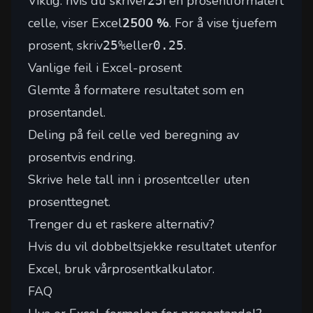
Viktig: hvis du skriver
i en prosentformatert
25
celle, viser Excel
2500 %
. For å vise tjuefem
prosent, skriv
eller
.
25%
0.25
Vanlige feil i Excel-prosent
Glemte å formatere resultatet som en
prosentandel.
Deling på feil celle ved beregning av
prosentvis endring.
Skrive hele tall inn i prosentceller uten
prosenttegnet.
Trenger du et raskere alternativ?
Hvis du vil dobbeltsjekke resultatet utenfor
Excel, bruk vår
prosentkalkulator
.
FAQ