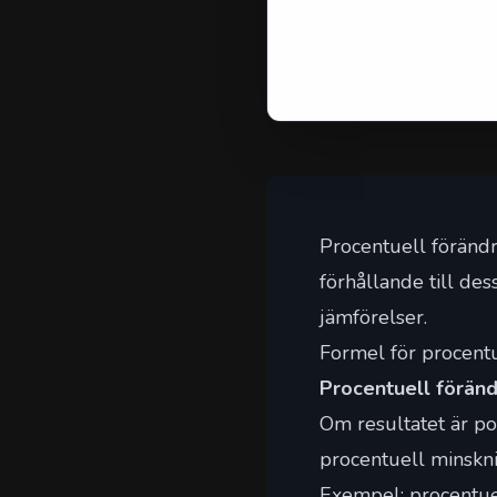
Procentuell förändr
förhållande till des
jämförelser.
Formel för procentu
Procentuell föränd
Om resultatet är pos
procentuell minskni
Exempel: procentue