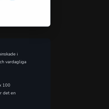
inskade i
och vardagliga
 x 100
r det en