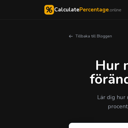
Calculate
Percentage
.online
Tillbaka till Bloggen
Hur 
förän
Lär dig hur
procent