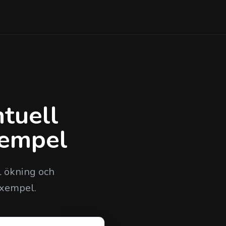
tuell
xempel
l ökning och
exempel.