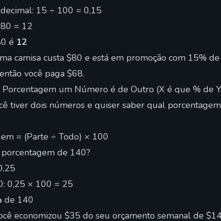
decimal: 15 ÷ 100 = 0,15
 80 = 12
80 é
12
a camisa custa $80 e está em promoção com 15% de d
 então você paga $68.
e Porcentagem um Número é de Outro (X é que % de Y
cê tiver dois números e quiser saber qual porcentagem
em = (Parte ÷ Todo) × 100
 porcentagem de 140?
0,25
0: 0,25 × 100 = 25
%
de 140
cê economizou $35 do seu orçamento semanal de $14