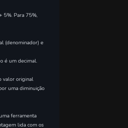
 + 5%. Para 75%,
al (denominador) e
do é um decimal.
 valor original
 por uma diminuição
r uma ferramenta
entagem
lida com os