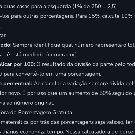
a duas casas para a esquerda (1% de 250 = 2,5)
los para outras porcentagens. Para 15%, calcule 10%
.
tar
todo:
Sempre identifique qual número representa o tot
 você está medindo (numerador).
licar por 100:
O resultado da divisão da parte pelo to
0 para convertê-lo em uma porcentagem.
o percentual:
Ao calcular a variação, sempre divida pelo
 valor novo. É por isso que um aumento de 50% seguido
na ao número original.
ora de Porcentagem Gratuita
matemática por trás das porcentagens seja valioso, te
os diários economiza tempo. Nossa
calculadora de porc