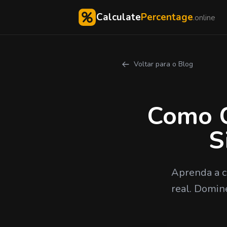
Calculate
Percentage
.online
Voltar para o Blog
Como C
S
Aprenda a c
real. Domin