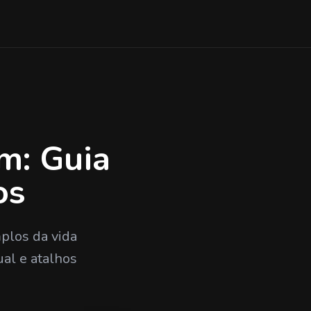
m: Guia
os
plos da vida
al e atalhos