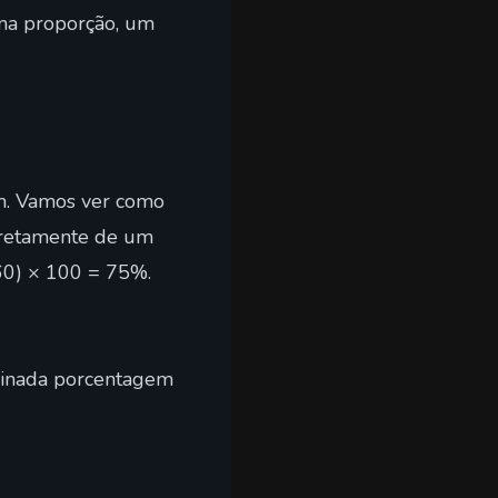
sma proporção, um
em. Vamos ver como
rretamente de um
 60) × 100 = 75%.
minada porcentagem