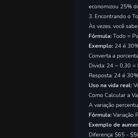
economizou 25% do
3. Encontrando o T
Às vezes, você sabe
Fórmula:
Todo = Pa
Exemplo:
24 é 30%
Converta a porcent
Divida: 24 ÷ 0,30 =
Resposta: 24 é 30
Uso na vida real:
Vo
Como Calcular a Va
A variação percent
Fórmula:
Variação P
Exemplo de aumen
Diferença: $65 - $