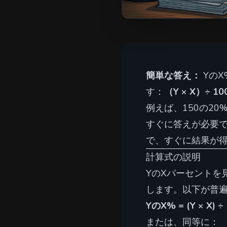
簡単な答え：
YのX
す：
（Y × X）÷ 10
例えば、150の20% = 
すぐに答えが必要
で、すぐに結果が
計算式の説明
YのXパーセントを
します。以下が普
YのX% = (Y × X) ÷
または、同等に：