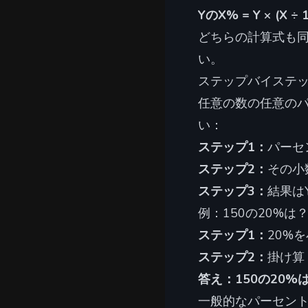
YのX% = Y × (X ÷ 
どちらの計算式も
い。
ステップバイステ
任意の数の任意の
い：
ステップ1：
パーセ
ステップ2：
その小
ステップ3：
結果は
例：150の20%は
ステップ1：
20%を小
ステップ2：
掛け算 →
答え：150の20%
一般的なパーセン