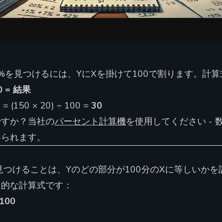
%を見つけるには、YにXを掛けて100で割ります。計
0 = 結果
(150 × 20) ÷ 100 =
30
ですか？当社の
パーセント計算機
を使用してください -
得られます。
見つけることは、Yのどの部分が100分のXに等しいか
遍的な計算式です：
 100