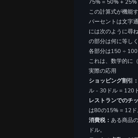
75% = 50% + 25%
この計算式が機能
パーセントは文字通
には次のように尋ね
の部分は何に等し
各部分は150 ÷ 10
これは、数学的に（15
実際の応用
ショッピング割引
ル - 30ドル = 
レストランでのチ
は80の15% = 1
消費税：
ある商品の
ドル。