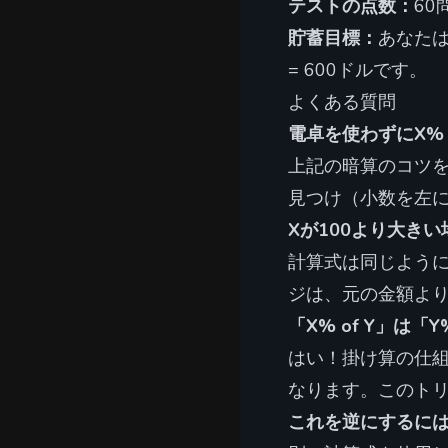
テストの点数：
60
貯蓄目標：
あなたは
= 600ドルです。
よくある質問
電卓を使わずにX%
上記の暗算のコツを
見つけ（小数を左
Xが100より大き
計算式は同じように機能
ジは、元の金額よ
「X% of Y」は「
はい！掛け算の仕組
なります。このト
これを逆にするには